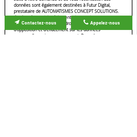
données sont également destinées à Futur Digital,
prestataire de AUTOMATISMES CONCEPT SOLUTIONS.
Conformément à la réglementation en vigueur, vous
Contactez-nous
Appelez-nous
disposez notamment d'un droit d'accès, de rectification,
d'opposition et d'effacement sur les données
personnelles qui vous concernent. Pour plus
d’informations, cliquez
ici
.
*
Champs obligatoires