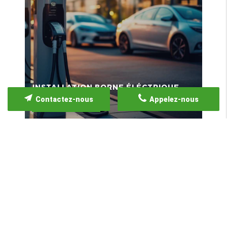
INSTALLATION BORNE ÉLÉCTRIQUE
POR
Contactez-nous
Appelez-nous
En savoir +