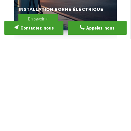
INSTALLATION BORNE ÉLÉCTRIQUE
POR
En savoir +
Contactez-nous
Appelez-nous
GALERIE PHOTOS