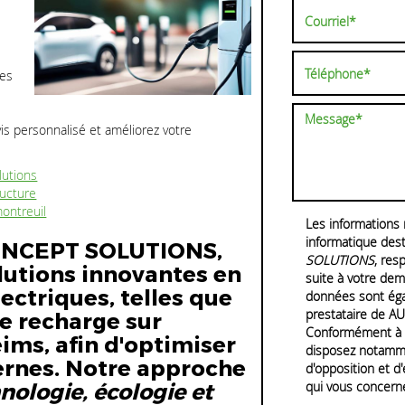
les
s personnalisé et améliorez votre
lutions
ructure
ontreuil
Les informations r
informatique dest
NCEPT SOLUTIONS,
SOLUTIONS
, res
lutions innovantes en
suite à votre dem
lectriques, telles que
données sont égal
prestataire de
de recharge sur
Conformément à l
ims, afin d'optimiser
disposez notammen
ernes. Notre approche
d'opposition et d
nologie, écologie et
qui vous concerne