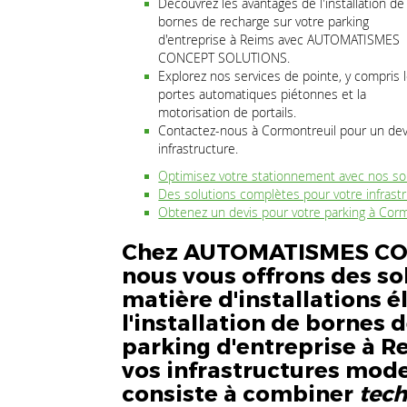
Découvrez les avantages de l'installation de
bornes de recharge sur votre parking
d'entreprise à Reims avec AUTOMATISMES
CONCEPT SOLUTIONS.
Explorez nos services de pointe, y compris 
portes automatiques piétonnes et la
motorisation de portails.
Contactez-nous à Cormontreuil pour un devi
infrastructure.
Optimisez votre stationnement avec nos so
Des solutions complètes pour votre infrast
Obtenez un devis pour votre parking à Corm
Chez AUTOMATISMES CO
nous vous offrons des so
matière d'installations é
l'installation de bornes 
parking d'entreprise à Re
vos infrastructures mod
consiste à combiner
tech