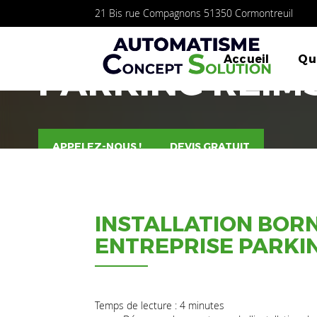
21 Bis rue Compagnons
51350
Cormontreuil
INSTALLATION
Accueil
Qu
AUTOMATISMES
PARKING REIM
CONCEPT
SOLUTIONS
APPELEZ-NOUS !
DEVIS GRATUIT
INSTALLATION BOR
ENTREPRISE PARKI
Temps de lecture : 4 minutes