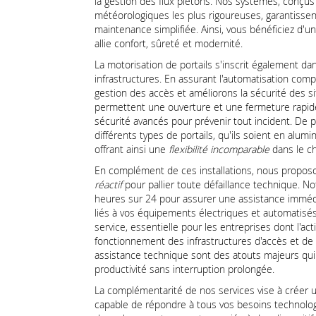
la gestion des flux piétons. Nos systèmes, conçus
météorologiques les plus rigoureuses, garantisse
maintenance simplifiée. Ainsi, vous bénéficiez d'
allie confort, sûreté et modernité.
La motorisation de portails s'inscrit également da
infrastructures. En assurant l'automatisation compl
gestion des accès et améliorons la sécurité des 
permettent une ouverture et une fermeture rapide
sécurité avancés pour prévenir tout incident. De p
différents types de portails, qu'ils soient en alu
offrant ainsi une
flexibilité incomparable
dans le ch
En complément de ces installations, nous propo
réactif
pour pallier toute défaillance technique. N
heures sur 24 pour assurer une assistance imméd
liés à vos équipements électriques et automatisés
service, essentielle pour les entreprises dont l'a
fonctionnement des infrastructures d'accès et de re
assistance technique sont des atouts majeurs qui
productivité sans interruption prolongée.
La complémentarité de nos services vise à créer
capable de répondre à tous vos besoins technologi