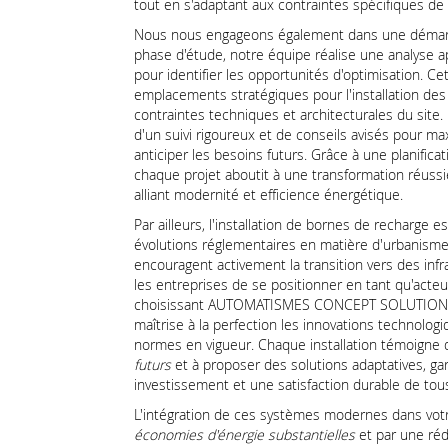
tout en s'adaptant aux contraintes spécifiques de
Nous nous engageons également dans une déma
phase d'étude, notre équipe réalise une analyse a
pour identifier les opportunités d'optimisation. 
emplacements stratégiques pour l'installation de
contraintes techniques et architecturales du sit
d'un suivi rigoureux et de conseils avisés pour ma
anticiper les besoins futurs. Grâce à une planific
chaque projet aboutit à une transformation réuss
alliant modernité et efficience énergétique.
Par ailleurs, l'installation de bornes de recharge
évolutions réglementaires en matière d'urbanisme d
encouragent activement la transition vers des infra
les entreprises de se positionner en tant qu'acte
choisissant AUTOMATISMES CONCEPT SOLUTIONS, 
maîtrise à la perfection les innovations technolog
normes en vigueur. Chaque installation témoigne 
futurs
et à proposer des solutions adaptatives, gar
investissement et une satisfaction durable de tou
L'intégration de ces systèmes modernes dans votre
économies d'énergie substantielles
et par une ré