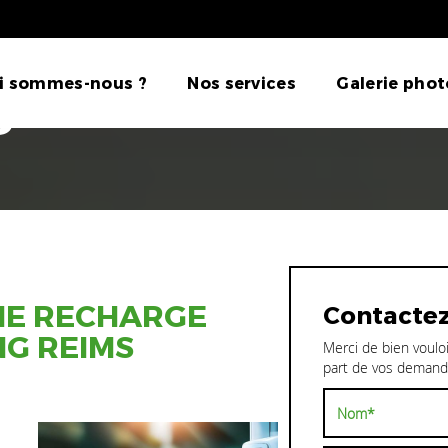
 BORNE RECHARG
i sommes-nous ?
Nos services
Galerie phot
S
NE RECHARGE
Contacte
NG REIMS
Merci de bien vouloi
part de vos demand