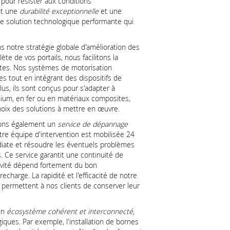
 pour résister aux conditions
nt une
durabilité exceptionnelle
et une
une solution technologique performante qui
ns notre stratégie globale d'amélioration des
ète de vos portails, nous facilitons la
sites. Nos systèmes de motorisation
s tout en intégrant des dispositifs de
lus, ils sont conçus pour s'adapter à
minium, en fer ou en matériaux composites,
oix des solutions à mettre en œuvre.
sons également un
service de dépannage
otre équipe d'intervention est mobilisée 24
iate et résoudre les éventuels problèmes
. Ce service garantit une continuité de
ctivité dépend fortement du bon
charge. La rapidité et l'efficacité de notre
 permettent à nos clients de conserver leur
 un
écosystème cohérent et interconnecté
,
ques. Par exemple, l'installation de bornes