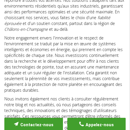
répondre à toutes vos attentes. Nos solutions s'adaptent tant aux
environnements résidentiels qu'aux sites industriels, garantissant
ainsi des performances optimales et une sécurité maximale. En
choisissant nos services, vous faites le choix d'une
fiabilité
éprouvée
et d'un soutien constant, partout dans la région de
Châlons-en-Champagne
et au-delà.
Notre engagement envers l'innovation et le respect de
l'environnement se traduit par la mise en œuvre de systèmes
intelligents et économes en énergie, qui prennent en compte les
spécificités de chaque site. Nous investissons continuellement
dans la recherche et le développement pour offrir à nos clients
des technologies de pointe, tout en assurant une maintenance
adéquate et un suivi régulier de l'installation. Cela garantit non
seulement la pérennité de vos investissements, mais contribue
également à la protection de notre planète en encourageant des
pratiques durables.
Nous invitons également nos clients à consulter régulièrement
notre blog et nos actualités, où nous partageons des conseils
techniques, des innovations et des témoignages d'utilisateurs
satisfaits. Ces ressources vous permettront d'être informés des
dernières tendances du secteur et de découvrir comment
Contactez-nous
Appelez-nous
optimiser l'usage de votre borne de recharge pour une expérience